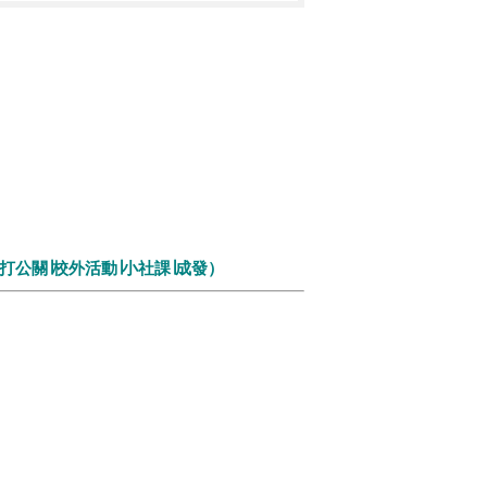
∣打公關∣校外活動∣小社課∣成發）