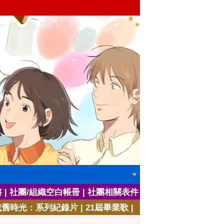
|
|
|
書
社團/組織空白帳冊
社團相關表件
|
|
成舊時光：系列紀錄片
21屆畢業歌