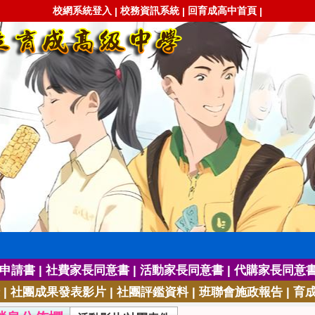
校網系統登入
校務資訊系統
回育成高中首頁
|
|
|
|
|
|
申請書
社費家長同意書
活動家長同意書
代購家長同意
|
|
|
|
社團成果發表影片
社團評鑑資料
班聯會施政報告
育