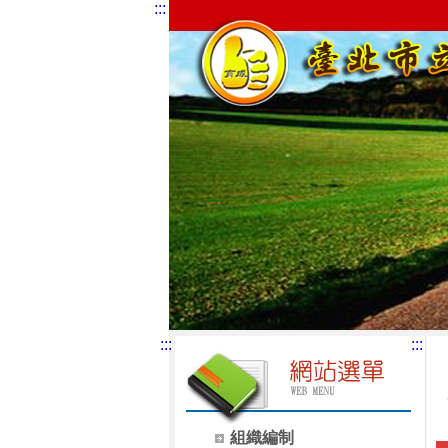
:::
:::
:::
組織編制